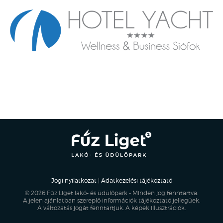
Jogi nyilatkozat
|
Adatkezelési tájékoztató
© 2026 Fűz Liget lakó- és üdülőpark - Minden jog fenntartva.
A jelen ajánlatban szereplő információk tájékoztató jellegűek.
A változatás jogát fenntartjuk. A képek illusztrációk.