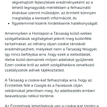
végrehajtott fejlesztések eredményeként az a
lehető legnagyobb mértékben a felhasználó
elvárásai szerint működjön, az érintett könnyen
megtalálja a keresett információt, és
figyelemmel kísérik hirdetéseink hatékonyságát.
Amennyiben a Honlapon a Társaság külső webes
szolgáltatások segítségével jelenít meg különféle
tartalmakat, az néhány olyan cookie tárolását
eredményezheti, melyeket nem a Társaság felügyel,
így nincs befolyása arra, hogy ezek a weboldalak,
illetve külső domainek milyen adatokat gyűjtenek.
Ezen cookie-król az adott szolgáltatásra vonatkozó
szabályzatok adnak tájékoztatást.
A Társaság a cookie-kat felhasználja arra, hogy az
Érintettek felé a Google és a Facebook útján
reklámokat jelenítsen meg. Az adatkezelés emberi
beavatkozás nélkül történik.
Az Érintettnek lehetőségük van a cookie-kat törölni a