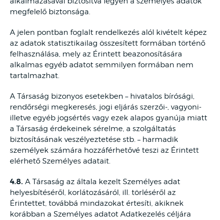
alkalmazásával biztosítva legyen a személyes adatok
megfelelő biztonsága.
A jelen pontban foglalt rendelkezés alól kivételt képez
az adatok statisztikailag összesített formában történő
felhasználása, mely az Érintett beazonosítására
alkalmas egyéb adatot semmilyen formában nem
tartalmazhat.
A Társaság bizonyos esetekben – hivatalos bírósági,
rendőrségi megkeresés, jogi eljárás szerzői-, vagyoni-
illetve egyéb jogsértés vagy ezek alapos gyanúja miatt
a Társaság érdekeinek sérelme, a szolgáltatás
biztosításának veszélyeztetése stb. – harmadik
személyek számára hozzáférhetővé teszi az Érintett
elérhető Személyes adatait.
4.8.
A Társaság az általa kezelt Személyes adat
helyesbítéséről, korlátozásáról, ill. törléséről az
Érintettet, továbbá mindazokat értesíti, akiknek
korábban a Személyes adatot Adatkezelés céljára