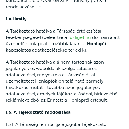
korlátairól szóló 2008. évi XLVIII. törvény („Grtv.”)
rendelkezéseit is.
1.4 Hatály
A Tájékoztató hatálya a Társaság értékesítési
tevékenységével (beleértve a
fuzliget.hu
domain alatt
Honlap
üzemelő honlappal – továbbiakban a „
”)
kapcsolatos adatkezelésekre terjed ki.
A Tájékoztató hatálya alá nem tartoznak azon
jogalanyok és weboldalak szolgáltatásai és
adatkezelései, melyekre a a Társaság által
üzemeltetett Honlap(ok)on található bármely
hivatkozás mutat. , továbbá azon jogalanyok
adatkezelései, amelyek tájékoztatásából, hírleveléből,
reklámleveléből az Érintett a Honlapról értesült.
1.5. A Tájékoztató módosítása
1.5.1. A Társaság fenntartja a jogot a Tájékoztató