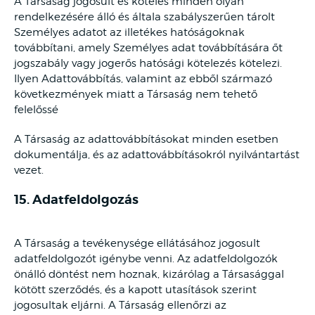
A Társaság jogosult és köteles minden olyan
rendelkezésére álló és általa szabályszerűen tárolt
Személyes adatot az illetékes hatóságoknak
továbbítani, amely Személyes adat továbbítására őt
jogszabály vagy jogerős hatósági kötelezés kötelezi.
Ilyen Adattovábbítás, valamint az ebből származó
következmények miatt a Társaság nem tehető
felelőssé
A Társaság az adattovábbításokat minden esetben
dokumentálja, és az adattovábbításokról nyilvántartást
vezet.
15. Adatfeldolgozás
A Társaság a tevékenysége ellátásához jogosult
adatfeldolgozót igénybe venni. Az adatfeldolgozók
önálló döntést nem hoznak, kizárólag a Társasággal
kötött szerződés, és a kapott utasítások szerint
jogosultak eljárni. A Társaság ellenőrzi az