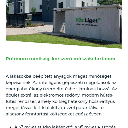
Prémium minőség, korszerű műszaki tartalom
A lakásokba beépített anyagok magas minőséget
képviselnek. Az intelligens gépészeti megoldások az
energiahatékony üzemeltetéshez járulnak hozzá. Az
épület extrái az elektromos redőny, modern hűtés-
fűtés rendszer, amely költséghatékony hőszivattyús
megoldással lett kialakítva, ezzel garantálva az
alacsony fenntartási költségeket egész évben.
2
2
A 37 m
-es stúdió lakásoktól a 95 m
-es 4 szobás