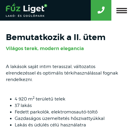
Bemutatkozik a II. ütem
Világos terek, modern elegancia
A lakások saját intim terasszal, változatos
elrendezéssel és optimális térkihasználással fognak
rendelkezni.
2
4 920 m
területű telek
37 lakás
Fedett parkolók, elektromosautó-töltő
Gazdaságos üzemeltetés hőszivattyúkkal
Lakás és üdülés célú használatra