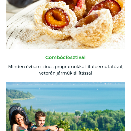
Gombócfesztivál
Minden évben színes programokkal, italbemutatóval,
veterán járműkiállítással