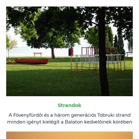
Strandok
A Fövenyfürdői és a három generációs Tobruki strand
minden igényt kielégít a Balaton kedvelőinek körében