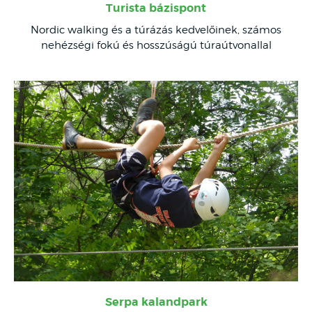
Turista bázispont
Nordic walking és a túrázás kedvelőinek, számos
nehézségi fokú és hosszúságú túraútvonallal
Serpa kalandpark