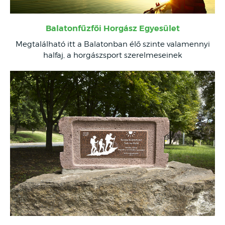
Balatonfűzfői Horgász Egyesület
Megtalálható itt a Balatonban élő szinte valamennyi
halfaj, a horgászsport szerelmeseinek