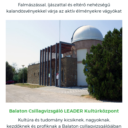
Falmászással, íjászattal és eltérő nehézségű
kalandösvényekkel várja az aktív élményekre vágyókat
Balaton Csillagvizsgáló LEADER Kultúrközpont
Kultúra és tudomány kicsiknek, nagyoknak,
kezdőknek és profiknak a Balaton csillagvizsgálójában